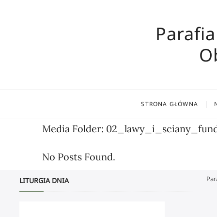
Skip
to
Parafia
content
O
STRONA GŁÓWNA
Media Folder:
02_lawy_i_sciany_fun
No Posts Found.
Par
LITURGIA DNIA