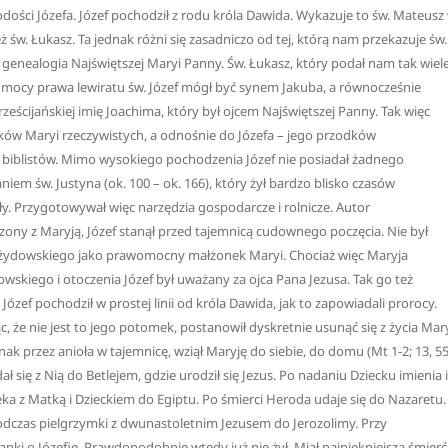
dości Józefa. Józef pochodził z rodu króla Dawida. Wykazuje to św. Mateusz
 św. Łukasz. Ta jednak różni się zasadniczo od tej, którą nam przekazuje św.
 to genealogia Najświętszej Maryi Panny. Św. Łukasz, który podał nam tak wiel
a mocy prawa lewiratu św. Józef mógł być synem Jakuba, a równocześnie
ścijańskiej imię Joachima, który był ojcem Najświętszej Panny. Tak więc
ków Maryi rzeczywistych, a odnośnie do Józefa – jego przodków
elu biblistów. Mimo wysokiego pochodzenia Józef nie posiadał żadnego
aniem św. Justyna (ok. 100 – ok. 166), który żył bardzo blisko czasów
y. Przygotowywał więc narzędzia gospodarcze i rolnicze. Autor
ęczony z Maryją, Józef stanął przed tajemnicą cudownego poczęcia. Nie był
a żydowskiego jako prawomocny małżonek Maryi. Chociaż więc Maryja
wskiego i otoczenia Józef był uważany za ojca Pana Jezusa. Tak go też
Józef pochodził w prostej linii od króla Dawida, jak to zapowiadali prorocy.
c, że nie jest to jego potomek, postanowił dyskretnie usunąć się z życia Mary
k przez anioła w tajemnicę, wziął Maryję do siebie, do domu (Mt 1-2; 13, 55
ł się z Nią do Betlejem, gdzie urodził się Jezus. Po nadaniu Dziecku imienia i
eka z Matką i Dzieckiem do Egiptu. Po śmierci Heroda udaje się do Nazaretu.
podczas pielgrzymki z dwunastoletnim Jezusem do Jerozolimy. Przy
nki o Józefie. Prawdopodobnie wtedy już nie żył. Miał najpiękniejszą śmierć 