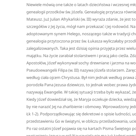
Niewiele mówią one także o latach dzieciństwa i wczesnej mło
genealogii przodków św. Józefa. Genealogię przytacza również
Mateusz. Już Julian Afrykański (w. III) wyraża zdanie, że jest
szczegółów z Jej życia, mógł nam przekazać i Jej rodowód. N
adoptowanym synem Helego, noszącego także w tradycji chrze
genealogia przytoczona przez św. Łukasza wyliczałaby przod
zalegalizowanych. Taka jest dzisiaj opinia przyjęta przez wi
majątku. Na życie zarabiał stolarstwem i pracą jako cieśla. Zd
Apostołów, Józef wykonywał sochy drewniane i jarzma na woł
Pseudoewangelii Filipa (w. III) nazywa Józefa stolarzem. Zar
według ciała ojcem Chrystusa. Był nim jednak według praw
porodziła Pana Jezusa dziewiczo, to jednak wobec prawa żydo
nazywają Ewangelie. W takiej sytuacji trzeba było wykazać, że 
Kiedy Józef dowiedział się, że Maryja oczekuje dziecka, wiedzą
by nie narazić Jej na zhańbienie i obmowy. Wprowadzony jedna
Łk 1-2). Podporządkowując się dekretowi o spisie ludności, uda
przedstawieniu Go w świątyni, w obliczu prześladowania, uci
Po raz ostatni Józef pojawia się na kartach Pisma Świętego 
wystąpieniu Jezusa w roli Nauczyciela nie ma już żadnej wzmia