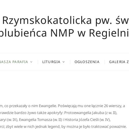
 Rzymskokatolicka pw. św
blubieńca NMP w Regielni
NASZA PARAFIA
LITURGIA
OGŁOSZENIA
GALERIA 
, co przekazały o nim Ewangelie. Poświęcają mu one łącznie 26 wierszy, a
prawdzie bardzo żywo także apokryfy: Protoewangelia Jakuba (z w. II),
(w. IX), Ewangelia Tomasza (w. II) i Historia Józefa Cieśli (w. IV),
erci; zbyt wiele w nich jednak legend, by można je było traktować poważnie.