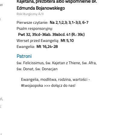
 w
e
i,
;
i