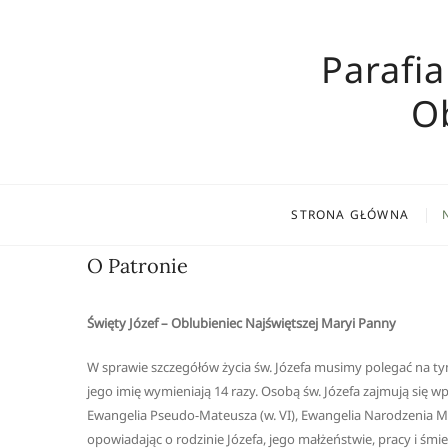
Skip
to
Parafia
content
O
STRONA GŁÓWNA
O Patronie
Święty Józef – Oblubieniec Najświętszej Maryi Panny
W sprawie szczegółów życia św. Józefa musimy polegać na tym
jego imię wymieniają 14 razy. Osobą św. Józefa zajmują się w
Ewangelia Pseudo-Mateusza (w. VI), Ewangelia Narodzenia Maryi 
opowiadając o rodzinie Józefa, jego małżeństwie, pracy i śmi