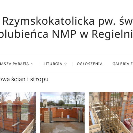
 Rzymskokatolicka pw. św
blubieńca NMP w Regielni
NASZA PARAFIA
LITURGIA
OGŁOSZENIA
GALERIA 
owa ścian i stropu