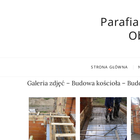
Skip
to
Parafia
content
O
STRONA GŁÓWNA
Galeria zdjęć – Budowa kościoła – Bud