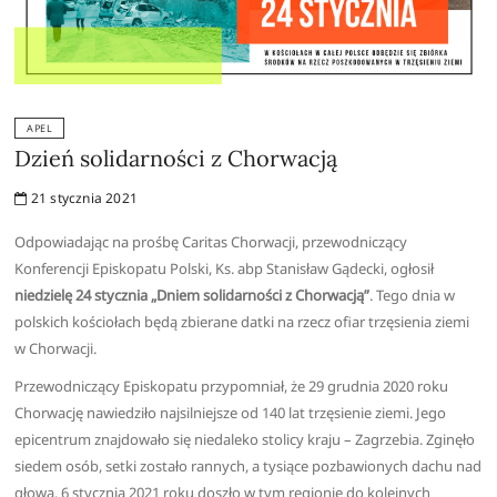
APEL
Dzień solidarności z Chorwacją
21 stycznia 2021
Odpowiadając na prośbę Caritas Chorwacji, przewodniczący
Konferencji Episkopatu Polski, Ks. abp Stanisław Gądecki, ogłosił
niedzielę 24 stycznia „Dniem solidarności z Chorwacją”
. Tego dnia w
polskich kościołach będą zbierane datki na rzecz ofiar trzęsienia ziemi
w Chorwacji.
Przewodniczący Episkopatu przypomniał, że 29 grudnia 2020 roku
Chorwację nawiedziło najsilniejsze od 140 lat trzęsienie ziemi. Jego
epicentrum znajdowało się niedaleko stolicy kraju – Zagrzebia. Zginęło
siedem osób, setki zostało rannych, a tysiące pozbawionych dachu nad
głową. 6 stycznia 2021 roku doszło w tym regionie do kolejnych