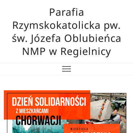
Skip
Parafia
to
content
Rzymskokatolicka pw.
św. Józefa Oblubieńca
NMP w Regielnicy