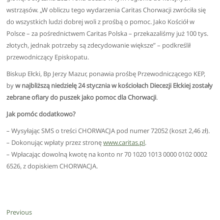
wstrząsów. „W obliczu tego wydarzenia Caritas Chorwacji zwróciła się
do wszystkich ludzi dobrej woli z prośbą o pomoc. Jako Kościół w
Polsce – za pośrednictwem Caritas Polska – przekazaliśmy już 100 tys.
złotych, jednak potrzeby są zdecydowanie większe” – podkreślił
przewodniczący Episkopatu.
Biskup Ełcki, Bp Jerzy Mazur, ponawia prośbę Przewodniczącego KEP,
by
w najbliższą niedzielę 24 stycznia w kościołach Diecezji Ełckiej zostały
zebrane ofiary do puszek jako pomoc dla Chorwacji
.
Jak pomóc dodatkowo?
– Wysyłając SMS o treści CHORWACJA pod numer 72052 (koszt 2,46 zł).
– Dokonując wpłaty przez stronę
www.caritas.pl
.
– Wpłacając dowolną kwotę na konto nr 70 1020 1013 0000 0102 0002
6526, z dopiskiem CHORWACJA.
Nawigacja
Previous
Previous