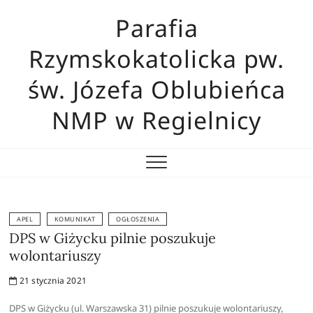
Skip
Parafia
to
content
Rzymskokatolicka pw.
św. Józefa Oblubieńca
NMP w Regielnicy
APEL
KOMUNIKAT
OGŁOSZENIA
DPS w Giżycku pilnie poszukuje
wolontariuszy
21 stycznia 2021
DPS w Giżycku (ul. Warszawska 31) pilnie poszukuje wolontariuszy,